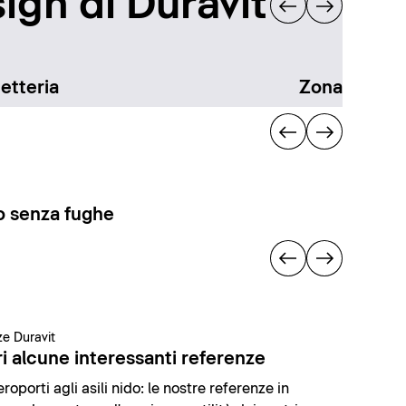
ign di Duravit
etteria
Zona docci
 senza fughe
e Duravit
i alcune interessanti referenze
roporti agli asili nido: le nostre referenze in