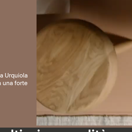
ia Urquiola
n una forte