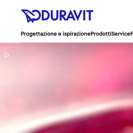
Progettazione e ispirazione
Prodotti
Service
P
Metti in pausa il video