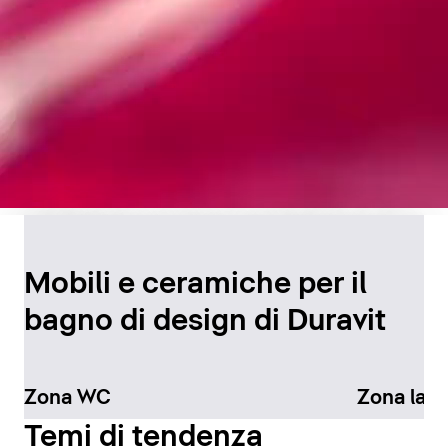
Design senza tempo per
il bagno
Mobili e ceramiche per il
bagno di design di Duravit
Scopri di più
Zona WC
Zona lav
Temi di tendenza