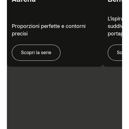
L'ispiraz
Proporzioni perfette e contorni
suddivisi
precisi
portapra
Scopri la serie
Scopr