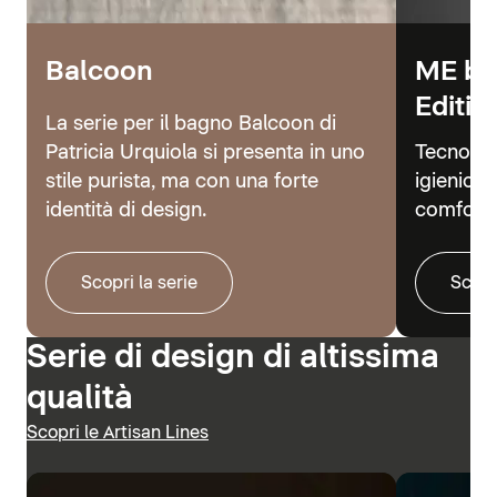
Balcoon
ME by
Editio
La serie per il bagno Balcoon di
Patricia Urquiola si presenta in uno
Tecnolog
stile purista, ma con una forte
igienici 
identità di design.
comfort.
Scopri la serie
Scopr
Serie di design di altissima
qualità
Scopri le Artisan Lines