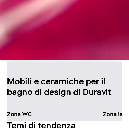
Design senza tempo per
il bagno
Mobili e ceramiche per il
bagno di design di Duravit
Scopri di più
Zona WC
Zona lav
Temi di tendenza