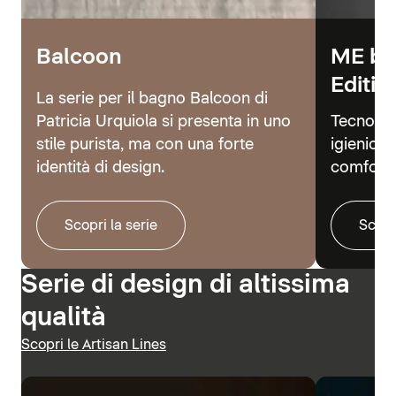
Balcoon
ME by
Editio
La serie per il bagno Balcoon di
Patricia Urquiola si presenta in uno
Tecnolog
stile purista, ma con una forte
igienici 
identità di design.
comfort.
Scopri la serie
Scopr
Serie di design di altissima
qualità
Scopri le Artisan Lines