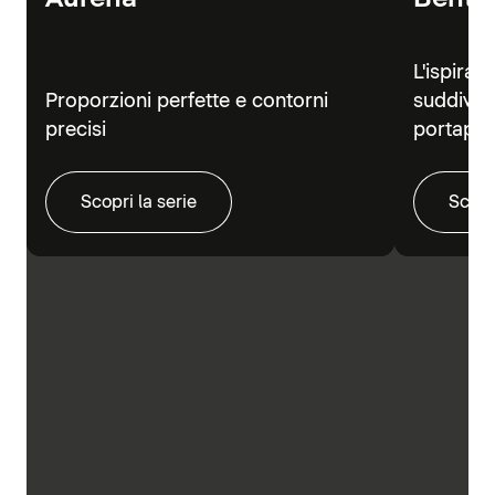
L'ispiraz
Proporzioni perfette e contorni
suddivisi
precisi
portapra
Scopri la serie
Scopr