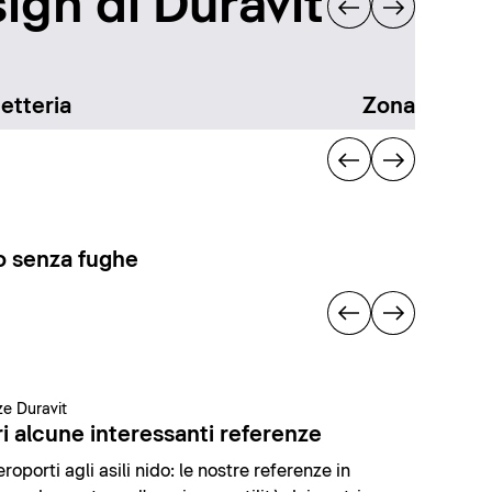
ign di Duravit
etteria
Zona docci
 senza fughe
e Duravit
i alcune interessanti referenze
roporti agli asili nido: le nostre referenze in