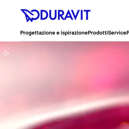
Progettazione e ispirazione
Prodotti
Service
P
Metti in pausa il video