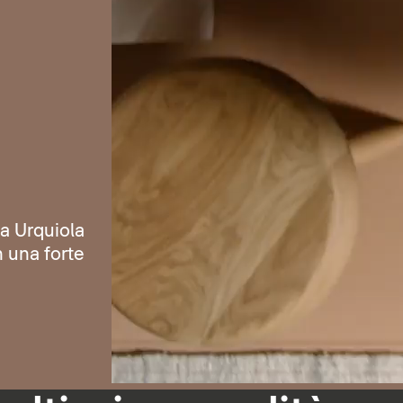
ia Urquiola
n una forte