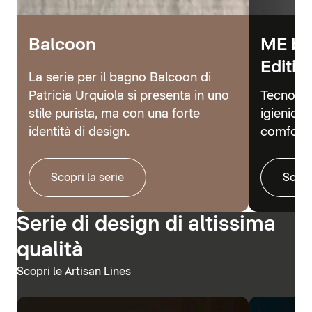
Balcoon
ME by
Editio
La serie per il bagno Balcoon di
Patricia Urquiola si presenta in uno
Tecnolog
stile purista, ma con una forte
igienici 
identità di design.
comfort.
Scopri la serie
Scopr
Serie di design di altissima
qualità
Scopri le Artisan Lines