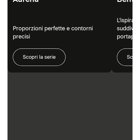
L'ispiraz
Proporzioni perfette e contorni
suddivisi
precisi
portapra
Scopri la serie
Scopr