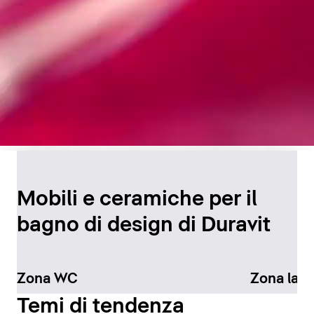
Design senza tempo per
il bagno
Mobili e ceramiche per il
bagno di design di Duravit
Scopri di più
Zona WC
Zona lav
Temi di tendenza