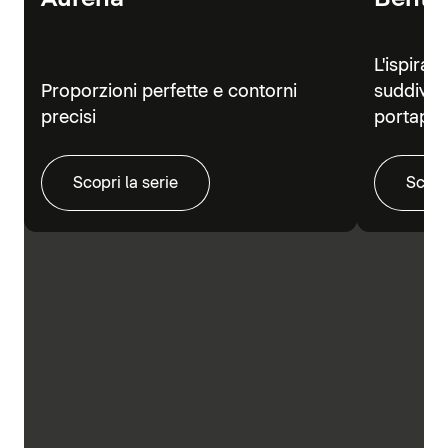
L'ispiraz
Proporzioni perfette e contorni
suddivisi
precisi
portapra
Scopri la serie
Scopr