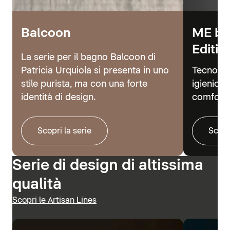
Balcoon
ME by
Editio
La serie per il bagno Balcoon di
Patricia Urquiola si presenta in uno
Tecnolog
stile purista, ma con una forte
igienici 
identità di design.
comfort.
Scopri la serie
Scopr
Serie di design di altissima
qualità
Scopri le Artisan Lines