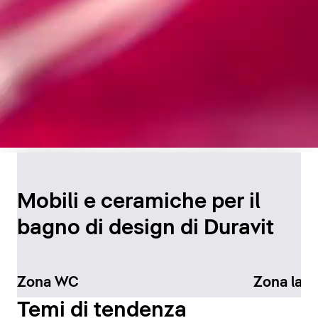
Design senza tempo per
il bagno
Mobili e ceramiche per il
bagno di design di Duravit
Scopri di più
Zona WC
Zona lav
Temi di tendenza