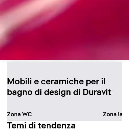
Design senza tempo per
il bagno
Mobili e ceramiche per il
bagno di design di Duravit
Scopri di più
Zona WC
Zona lav
Temi di tendenza