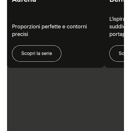
L'ispiraz
Proporzioni perfette e contorni
suddivisi
precisi
portapra
Scopri la serie
Scopr