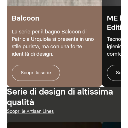
Balcoon
ME by
Editio
La serie per il bagno Balcoon di
Patricia Urquiola si presenta in uno
Tecnolog
stile purista, ma con una forte
igienici 
identità di design.
comfort.
Scopri la serie
Scopr
Serie di design di altissima
qualità
Scopri le Artisan Lines