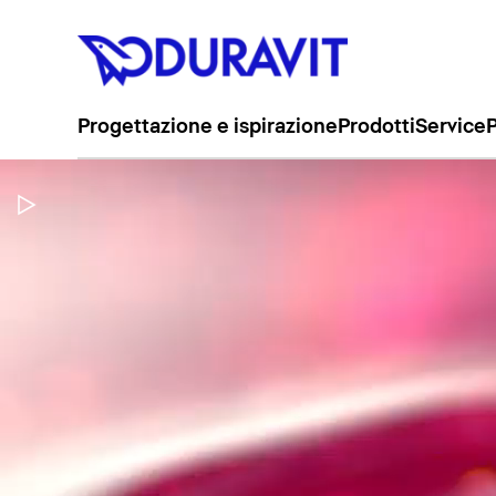
Progettazione e ispirazione
Prodotti
Service
P
Metti in pausa il video