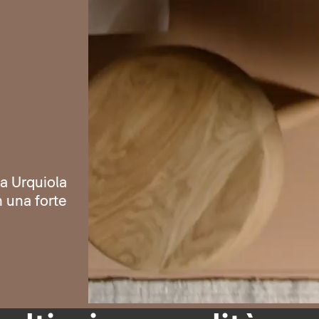
ia Urquiola
n una forte