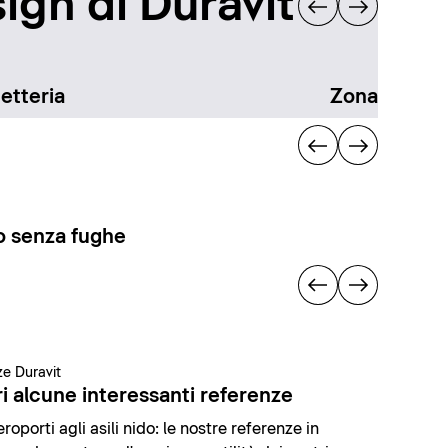
ign di Duravit
etteria
Zona docci
 senza fughe
e Duravit
i alcune interessanti referenze
roporti agli asili nido: le nostre referenze in