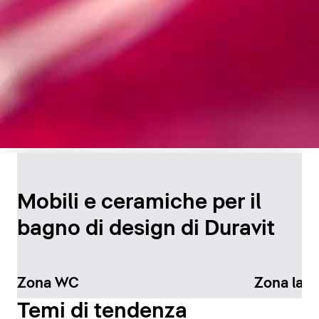
Design senza tempo per
il bagno
Mobili e ceramiche per il
bagno di design di Duravit
Scopri di più
Zona WC
Zona lav
Temi di tendenza