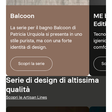
Balcoon
ME by
Editio
La serie per il bagno Balcoon di
Patricia Urquiola si presenta in uno
Tecnolog
stile purista, ma con una forte
igienici 
identità di design.
comfort.
Scopri la serie
Scopr
Serie di design di altissima
qualità
Scopri le Artisan Lines