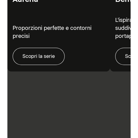
L'ispiraz
Proporzioni perfette e contorni
suddivisi
precisi
portapra
Scopri la serie
Scopr