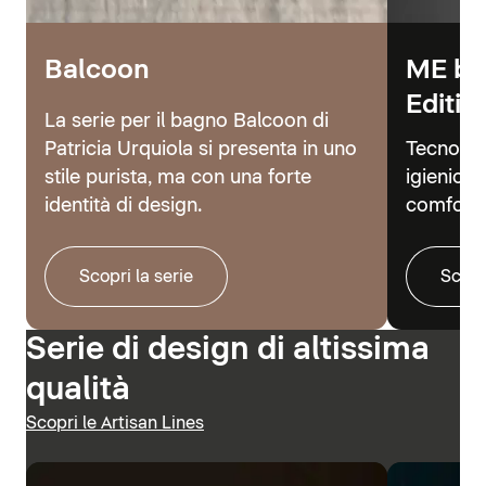
Balcoon
ME by
Editio
La serie per il bagno Balcoon di
Patricia Urquiola si presenta in uno
Tecnolog
stile purista, ma con una forte
igienici 
identità di design.
comfort.
Scopri la serie
Scopr
Serie di design di altissima
qualità
Scopri le Artisan Lines