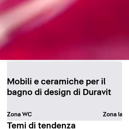
Design senza tempo per
il bagno
Mobili e ceramiche per il
bagno di design di Duravit
Scopri di più
Zona WC
Zona lav
Temi di tendenza