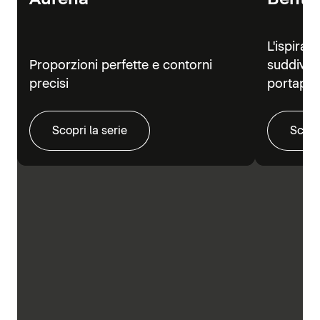
L'ispiraz
Proporzioni perfette e contorni
suddivisi
precisi
portapra
Scopri la serie
Scopr