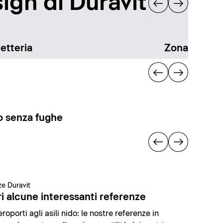
ign di Duravit
etteria
Zona docci
 senza fughe
e Duravit
i alcune interessanti referenze
roporti agli asili nido: le nostre referenze in