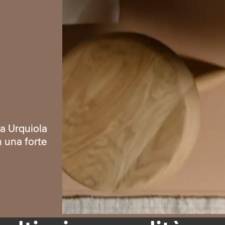
ia Urquiola
n una forte