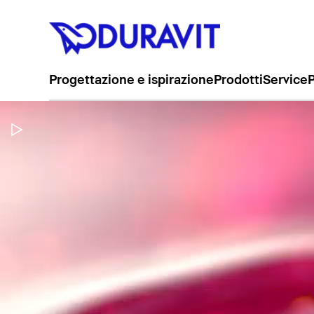
Progettazione e ispirazione
Prodotti
Service
P
Metti in pausa il video