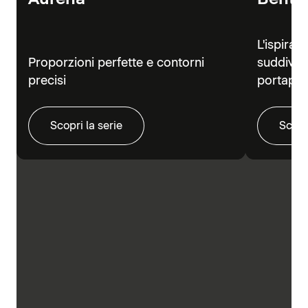
L'ispiraz
Proporzioni perfette e contorni
suddivisi
precisi
portapra
Scopri la serie
Scopr