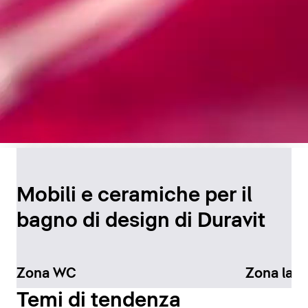
Design senza tempo per
il bagno
Mobili e ceramiche per il
bagno di design di Duravit
Scopri di più
Zona WC
Zona lav
Temi di tendenza