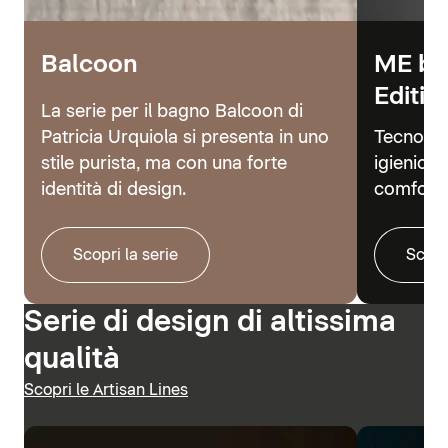
Balcoon
ME by
Editio
La serie per il bagno Balcoon di
Patricia Urquiola si presenta in uno
Tecnolog
stile purista, ma con una forte
igienici 
identità di design.
comfort.
Scopri la serie
Scopr
Serie di design di altissima
qualità
Scopri le Artisan Lines