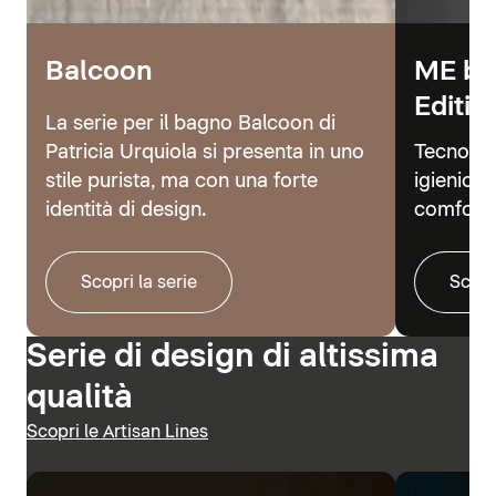
Balcoon
ME by
Editio
La serie per il bagno Balcoon di
Patricia Urquiola si presenta in uno
Tecnolog
stile purista, ma con una forte
igienici 
identità di design.
comfort.
Scopri la serie
Scopr
Serie di design di altissima
qualità
Scopri le Artisan Lines