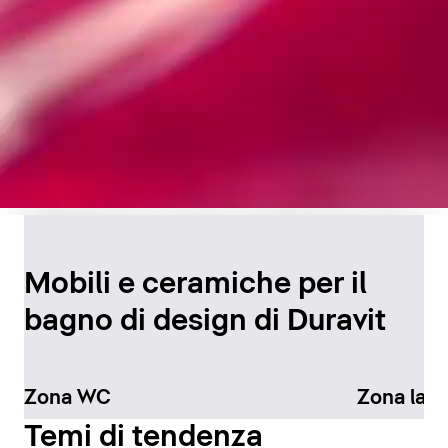
Design senza tempo per
il bagno
Mobili e ceramiche per il
bagno di design di Duravit
Scopri di più
Zona WC
Zona lav
Temi di tendenza