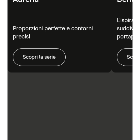
L'ispiraz
Proporzioni perfette e contorni
suddivisi
precisi
portapra
Scopri la serie
Scopr