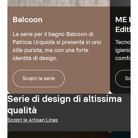
Balcoon
ME by
Editio
La serie per il bagno Balcoon di
Patricia Urquiola si presenta in uno
Tecnolog
stile purista, ma con una forte
igienici 
identità di design.
comfort.
Scopri la serie
Scopr
Serie di design di altissima
qualità
Scopri le Artisan Lines