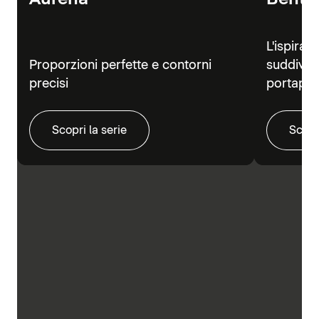
L'ispiraz
Proporzioni perfette e contorni
suddivisi
precisi
portapra
Scopri la serie
Scopr