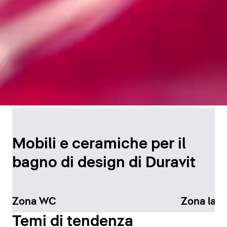
Design senza tempo per
il bagno
Mobili e ceramiche per il
bagno di design di Duravit
Scopri di più
Zona WC
Zona lav
Temi di tendenza