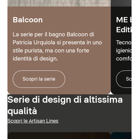
Balcoon
ME by
Editio
La serie per il bagno Balcoon di
Patricia Urquiola si presenta in uno
Tecnolog
stile purista, ma con una forte
igienici 
identità di design.
comfort.
Scopri la serie
Scopr
Serie di design di altissima
qualità
Scopri le Artisan Lines