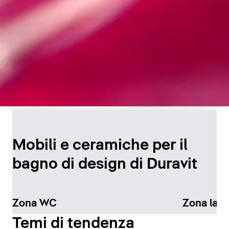
Design senza tempo per
il bagno
Mobili e ceramiche per il
bagno di design di Duravit
Scopri di più
Zona WC
Zona lav
Temi di tendenza