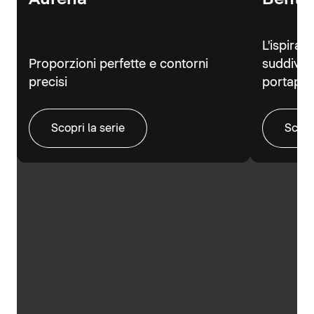
L'ispiraz
Proporzioni perfette e contorni
suddivisi
precisi
portapra
Scopri la serie
Scopr