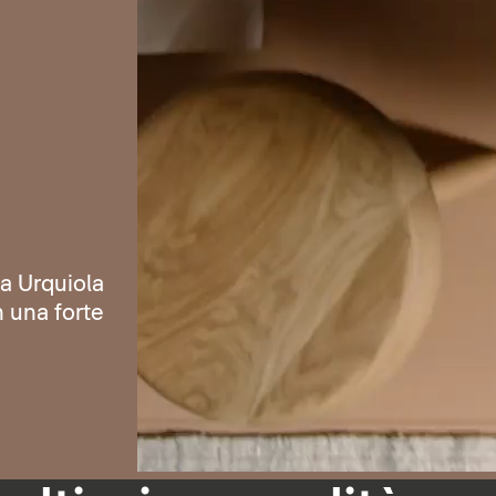
ia Urquiola
n una forte