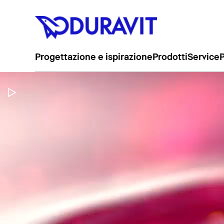
Progettazione e ispirazione
Prodotti
Service
P
Metti in pausa il video