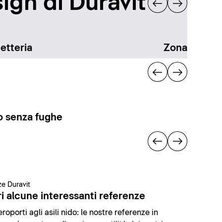
ign di Duravit
etteria
Zona docci
 senza fughe
e Duravit
i alcune interessanti referenze
roporti agli asili nido: le nostre referenze in