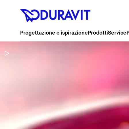
Progettazione e ispirazione
Prodotti
Service
P
Metti in pausa il video