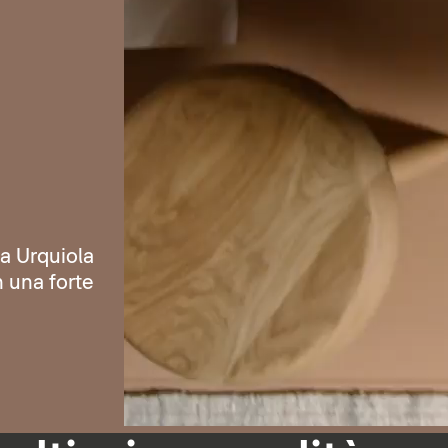
ia Urquiola
n una forte