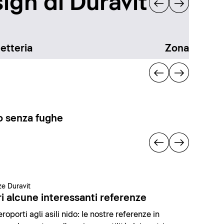
ign di Duravit
etteria
Zona docci
 senza fughe
e Duravit
i alcune interessanti referenze
roporti agli asili nido: le nostre referenze in