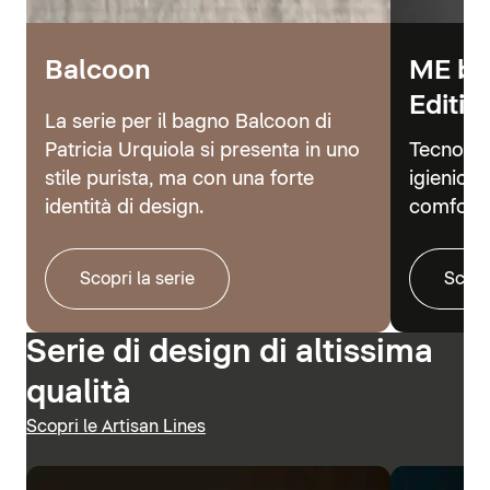
Balcoon
ME by
Editio
La serie per il bagno Balcoon di
Patricia Urquiola si presenta in uno
Tecnolog
stile purista, ma con una forte
igienici 
identità di design.
comfort.
Scopri la serie
Scopr
Serie di design di altissima
qualità
Scopri le Artisan Lines