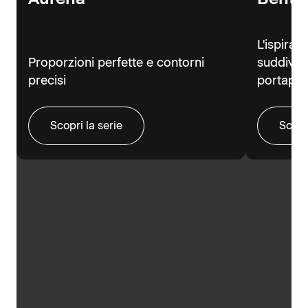
L'ispiraz
Proporzioni perfette e contorni
suddivisi
precisi
portapra
Scopri la serie
Scopr