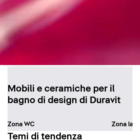
Design senza tempo per
il bagno
Mobili e ceramiche per il
bagno di design di Duravit
Scopri di più
Zona WC
Zona lav
Temi di tendenza