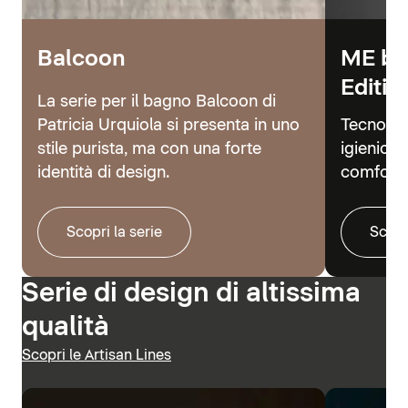
Balcoon
ME by
Editio
La serie per il bagno Balcoon di
Patricia Urquiola si presenta in uno
Tecnolog
stile purista, ma con una forte
igienici 
identità di design.
comfort.
Scopri la serie
Scopr
Serie di design di altissima
qualità
Scopri le Artisan Lines