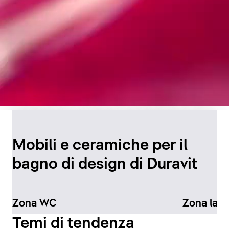
Design senza tempo per
il bagno
Mobili e ceramiche per il
bagno di design di Duravit
Scopri di più
Zona WC
Zona lav
Temi di tendenza