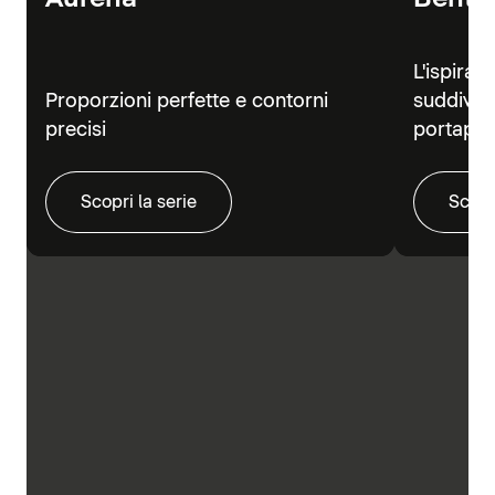
L'ispiraz
Proporzioni perfette e contorni
suddivisi
precisi
portapra
Scopri la serie
Scopr