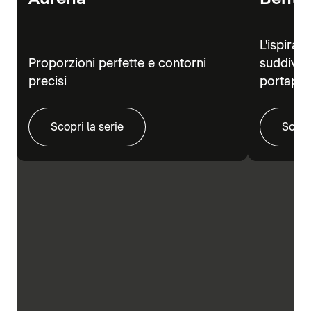
L'ispiraz
Proporzioni perfette e contorni
suddivisi
precisi
portapra
Scopri la serie
Scopr