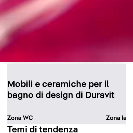
Design senza tempo per
il bagno
Mobili e ceramiche per il
bagno di design di Duravit
Scopri di più
Zona WC
Zona lav
Temi di tendenza