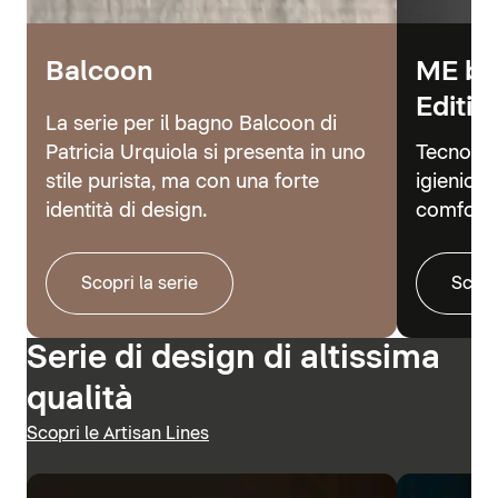
Balcoon
ME by
Editio
La serie per il bagno Balcoon di
Patricia Urquiola si presenta in uno
Tecnolog
stile purista, ma con una forte
igienici 
identità di design.
comfort.
Scopri la serie
Scopr
Serie di design di altissima
qualità
Scopri le Artisan Lines