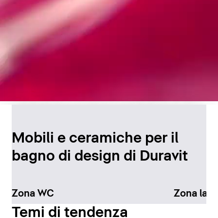
Design senza tempo per
il bagno
Mobili e ceramiche per il
bagno di design di Duravit
Scopri di più
Zona WC
Zona lav
Temi di tendenza