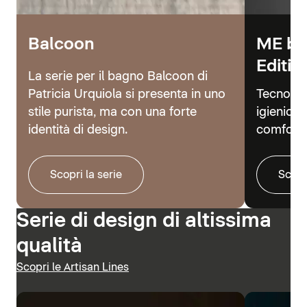
Balcoon
ME by
Editio
La serie per il bagno Balcoon di
Patricia Urquiola si presenta in uno
Tecnolog
stile purista, ma con una forte
igienici 
identità di design.
comfort.
Scopri la serie
Scopr
Serie di design di altissima
qualità
Scopri le Artisan Lines