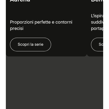
L'ispiraz
Proporzioni perfette e contorni
suddivisi
precisi
portapra
Scopri la serie
Scopr