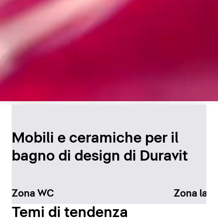
Design senza tempo per
il bagno
Mobili e ceramiche per il
bagno di design di Duravit
Scopri di più
Zona WC
Zona lav
Temi di tendenza