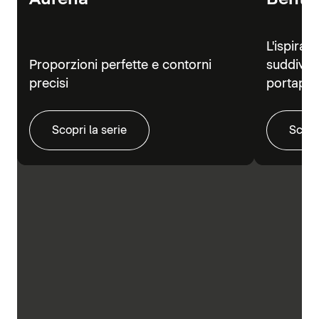
L'ispiraz
Proporzioni perfette e contorni
suddivisi
precisi
portapra
Scopri la serie
Scopr