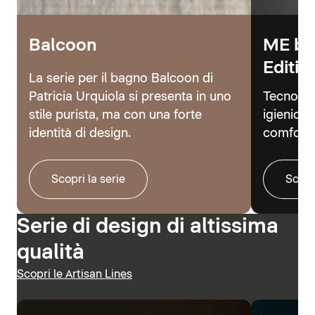
Balcoon
ME by
Editio
La serie per il bagno Balcoon di
Patricia Urquiola si presenta in uno
Tecnolog
stile purista, ma con una forte
igienici 
identità di design.
comfort.
Scopri la serie
Scopr
Serie di design di altissima
qualità
Scopri le Artisan Lines