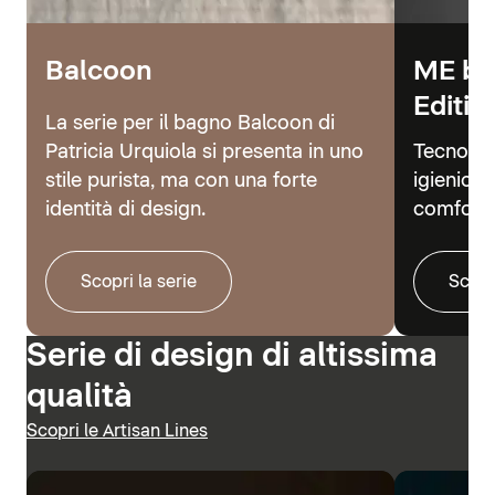
Balcoon
ME by
Editio
La serie per il bagno Balcoon di
Patricia Urquiola si presenta in uno
Tecnolog
stile purista, ma con una forte
igienici 
identità di design.
comfort.
Scopri la serie
Scopr
Serie di design di altissima
qualità
Scopri le Artisan Lines