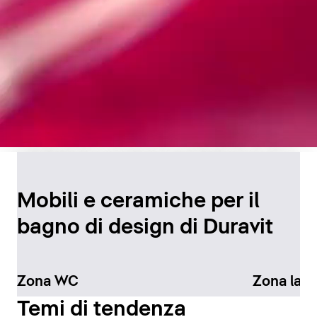
Design senza tempo per
il bagno
Mobili e ceramiche per il
bagno di design di Duravit
Scopri di più
Zona WC
Zona lav
Temi di tendenza