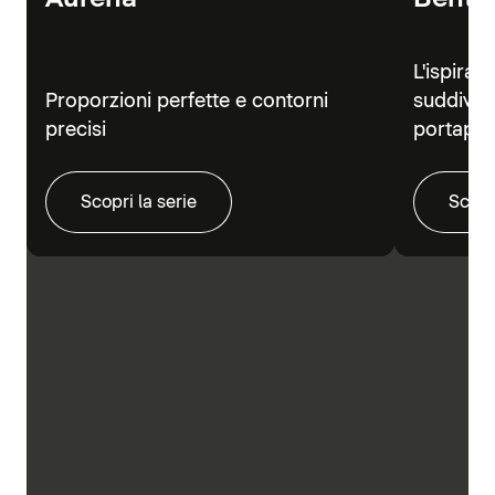
L'ispiraz
Proporzioni perfette e contorni
suddivisi
precisi
portapra
Scopri la serie
Scopr