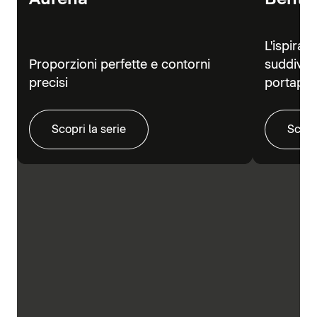
L'ispiraz
Proporzioni perfette e contorni
suddivisi
precisi
portapra
Scopri la serie
Scopr