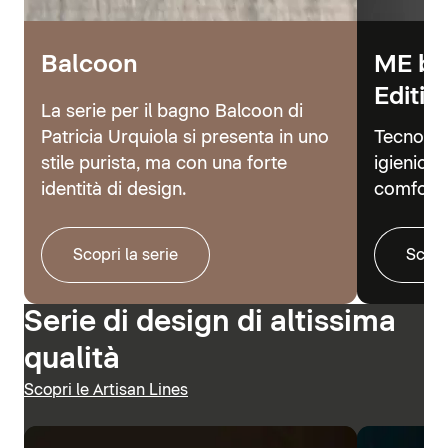
Balcoon
ME by
Editio
La serie per il bagno Balcoon di
Patricia Urquiola si presenta in uno
Tecnolog
stile purista, ma con una forte
igienici 
identità di design.
comfort.
Scopri la serie
Scopr
Serie di design di altissima
qualità
Scopri le Artisan Lines