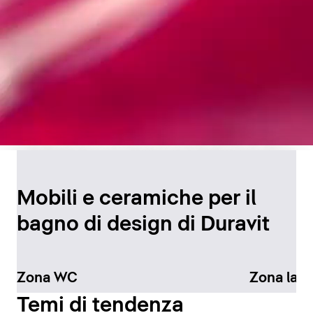
Design senza tempo per
il bagno
Mobili e ceramiche per il
bagno di design di Duravit
Scopri di più
Zona WC
Zona lav
Temi di tendenza