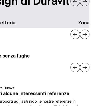
ign di Duravit
etteria
Zona docci
 senza fughe
e Duravit
i alcune interessanti referenze
roporti agli asili nido: le nostre referenze in