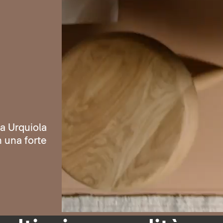
ia Urquiola
n una forte