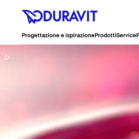
Progettazione e ispirazione
Prodotti
Service
P
Metti in pausa il video