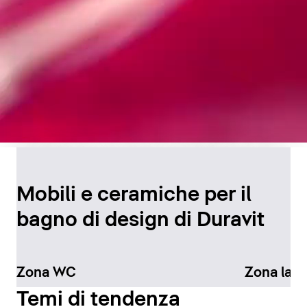
Design senza tempo per
il bagno
Mobili e ceramiche per il
bagno di design di Duravit
Scopri di più
Zona WC
Zona lav
Temi di tendenza