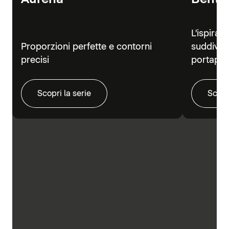
L'ispiraz
Proporzioni perfette e contorni
suddivisi
precisi
portapra
Scopri la serie
Scopr