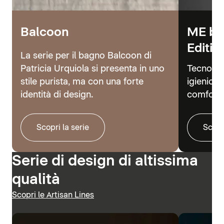
Balcoon
ME by
Editio
La serie per il bagno Balcoon di
Patricia Urquiola si presenta in uno
Tecnolog
stile purista, ma con una forte
igienici 
identità di design.
comfort.
Scopri la serie
Scopr
Serie di design di altissima
qualità
Scopri le Artisan Lines