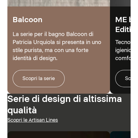
Balcoon
ME by
Editio
La serie per il bagno Balcoon di
Patricia Urquiola si presenta in uno
Tecnolog
stile purista, ma con una forte
igienici 
identità di design.
comfort.
Scopri la serie
Scopr
Serie di design di altissima
qualità
Scopri le Artisan Lines