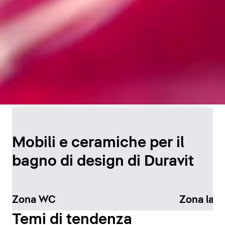
Design senza tempo per
il bagno
Mobili e ceramiche per il
bagno di design di Duravit
Scopri di più
Zona WC
Zona lav
Temi di tendenza