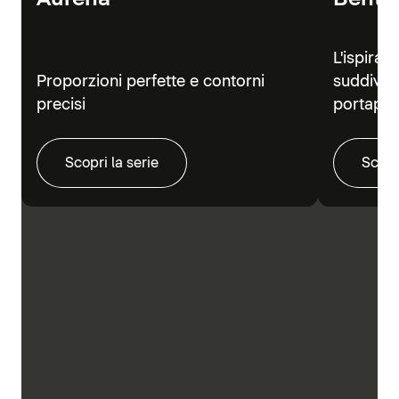
L'ispiraz
Proporzioni perfette e contorni
suddivisi
precisi
portapra
Scopri la serie
Scopr