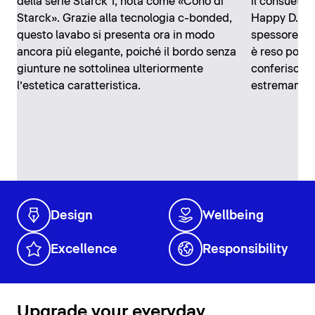
della serie Starck 1, nota come «Cono di
il consueto
Starck». Grazie alla tecnologia c-bonded,
Happy D.2 c-
questo lavabo si presenta ora in modo
spessore rid
ancora più elegante, poiché il bordo senza
è reso poss
giunture ne sottolinea ulteriormente
conferisce 
l’estetica caratteristica.
estremament
Design
Wellbeing
Excellence
Responsibility
Upgrade your everyday