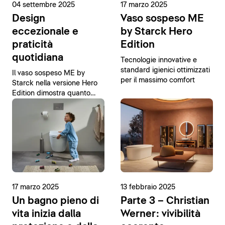
04 settembre 2025
17 marzo 2025
Design
Vaso sospeso ME
eccezionale e
by Starck Hero
praticità
Edition
quotidiana
Tecnologie innovative e
standard igienici ottimizzati
Il vaso sospeso ME by
per il massimo comfort
Starck nella versione Hero
Edition dimostra quanto
possa essere semplice
raggiungere la perfezione.
17 marzo 2025
13 febbraio 2025
Un bagno pieno di
Parte 3 – Christian
vita inizia dalla
Werner: vivibilità