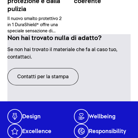
protezione e dalla
coerente
pulizia
Il nuovo smalto protettivo 2
in 1 DuraShield® offre una
speciale sensazione di
sicurezza e comfort grazie
Non hai trovato nulla di adatto?
alle sue proprietà
Se non hai trovato il materiale che fa al caso tuo,
antibatteriche e alla facilità
di pulizia.
contattaci.
Contatti per la stampa
Design
Wellbeing
Excellence
Responsibility