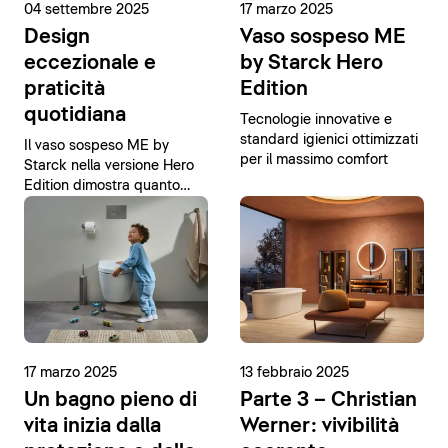
04 settembre 2025
17 marzo 2025
Design
Vaso sospeso ME
eccezionale e
by Starck Hero
praticità
Edition
quotidiana
Tecnologie innovative e
standard igienici ottimizzati
Il vaso sospeso ME by
per il massimo comfort
Starck nella versione Hero
Edition dimostra quanto
possa essere semplice
raggiungere la perfezione.
17 marzo 2025
13 febbraio 2025
Un bagno pieno di
Parte 3 – Christian
vita inizia dalla
Werner: vivibilità