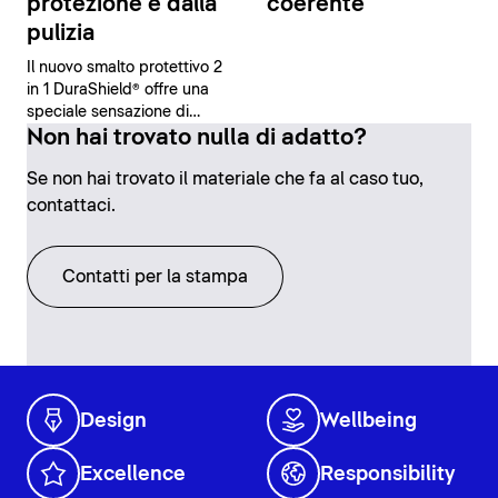
protezione e dalla
coerente
pulizia
Il nuovo smalto protettivo 2
in 1 DuraShield® offre una
speciale sensazione di
sicurezza e comfort grazie
Non hai trovato nulla di adatto?
alle sue proprietà
Se non hai trovato il materiale che fa al caso tuo,
antibatteriche e alla facilità
di pulizia.
contattaci.
Contatti per la stampa
Design
Wellbeing
Excellence
Responsibility