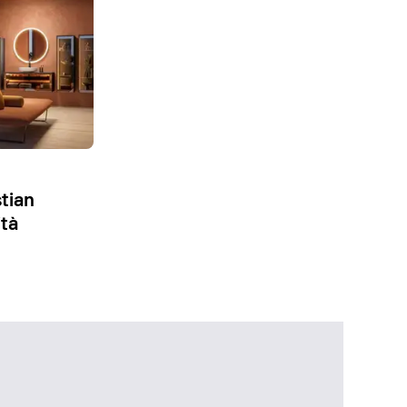
stian
ità