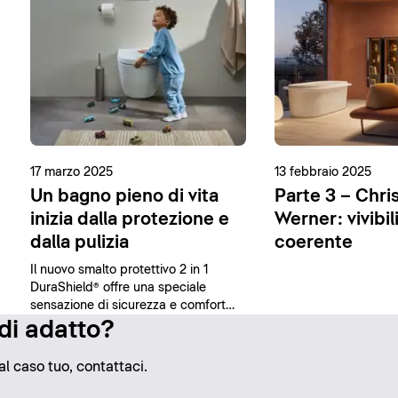
17 marzo 2025
13 febbraio 2025
Un bagno pieno di vita
Parte 3 – Chri
inizia dalla protezione e
Werner: vivibil
dalla pulizia
coerente
Il nuovo smalto protettivo 2 in 1
DuraShield® offre una speciale
sensazione di sicurezza e comfort
grazie alle sue proprietà
 di adatto?
antibatteriche e alla facilità di pulizia.
al caso tuo, contattaci.