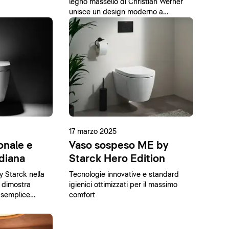
legno massello di Christian Werner
unisce un design moderno a
materiali naturali.
17 marzo 2025
onale e
Vaso sospeso ME by
idiana
Starck Hero Edition
y Starck nella
Tecnologie innovative e standard
 dimostra
igienici ottimizzati per il massimo
 semplice
comfort
ione.