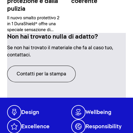
protezione e dalla
coerente
pulizia
Il nuovo smalto protettivo 2
in 1 DuraShield® offre una
speciale sensazione di
sicurezza e comfort grazie
Non hai trovato nulla di adatto?
alle sue proprietà
Se non hai trovato il materiale che fa al caso tuo,
antibatteriche e alla facilità
di pulizia.
contattaci.
Contatti per la stampa
Design
Wellbeing
Excellence
Responsibility