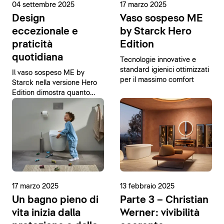
04 settembre 2025
17 marzo 2025
Design
Vaso sospeso ME
eccezionale e
by Starck Hero
praticità
Edition
quotidiana
Tecnologie innovative e
standard igienici ottimizzati
Il vaso sospeso ME by
per il massimo comfort
Starck nella versione Hero
Edition dimostra quanto
possa essere semplice
raggiungere la perfezione.
17 marzo 2025
13 febbraio 2025
Un bagno pieno di
Parte 3 – Christian
vita inizia dalla
Werner: vivibilità