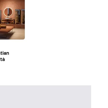
stian
ità