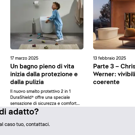
17 marzo 2025
13 febbraio 2025
Un bagno pieno di vita
Parte 3 – Chri
inizia dalla protezione e
Werner: vivibil
dalla pulizia
coerente
Il nuovo smalto protettivo 2 in 1
DuraShield® offre una speciale
sensazione di sicurezza e comfort
grazie alle sue proprietà
 di adatto?
antibatteriche e alla facilità di pulizia.
al caso tuo, contattaci.