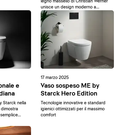
legno massello di Christian Werner
unisce un design moderno a
materiali naturali.
17 marzo 2025
onale e
Vaso sospeso ME by
idiana
Starck Hero Edition
y Starck nella
Tecnologie innovative e standard
 dimostra
igienici ottimizzati per il massimo
 semplice
comfort
ione.