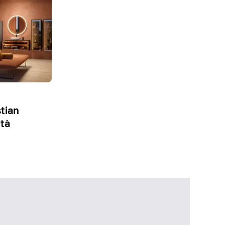
stian
ità