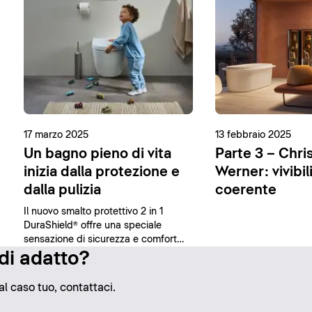
17 marzo 2025
13 febbraio 2025
Un bagno pieno di vita
Parte 3 – Chri
inizia dalla protezione e
Werner: vivibil
dalla pulizia
coerente
Il nuovo smalto protettivo 2 in 1
DuraShield® offre una speciale
sensazione di sicurezza e comfort
grazie alle sue proprietà
 di adatto?
antibatteriche e alla facilità di pulizia.
al caso tuo, contattaci.