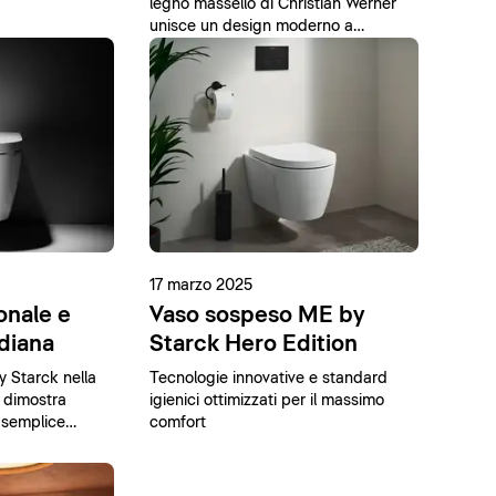
legno massello di Christian Werner
unisce un design moderno a
materiali naturali.
17 marzo 2025
onale e
Vaso sospeso ME by
idiana
Starck Hero Edition
y Starck nella
Tecnologie innovative e standard
 dimostra
igienici ottimizzati per il massimo
 semplice
comfort
ione.