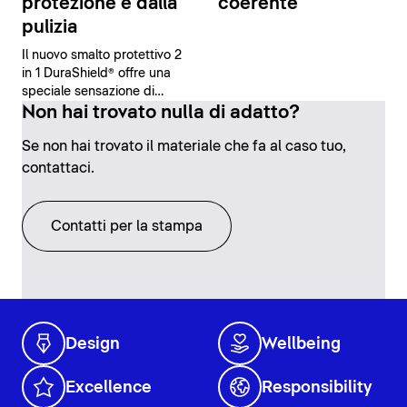
protezione e dalla
coerente
pulizia
Il nuovo smalto protettivo 2
in 1 DuraShield® offre una
speciale sensazione di
sicurezza e comfort grazie
Non hai trovato nulla di adatto?
alle sue proprietà
Se non hai trovato il materiale che fa al caso tuo,
antibatteriche e alla facilità
di pulizia.
contattaci.
Contatti per la stampa
Design
Wellbeing
Excellence
Responsibility