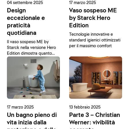
04 settembre 2025
17 marzo 2025
Design
Vaso sospeso ME
eccezionale e
by Starck Hero
praticità
Edition
quotidiana
Tecnologie innovative e
standard igienici ottimizzati
Il vaso sospeso ME by
per il massimo comfort
Starck nella versione Hero
Edition dimostra quanto
possa essere semplice
raggiungere la perfezione.
17 marzo 2025
13 febbraio 2025
Un bagno pieno di
Parte 3 – Christian
vita inizia dalla
Werner: vivibilità