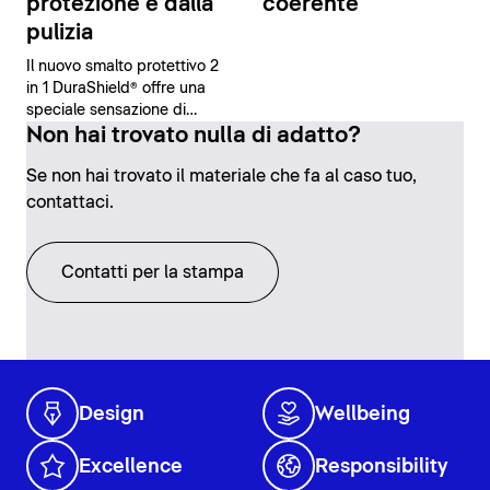
protezione e dalla
coerente
pulizia
Il nuovo smalto protettivo 2
in 1 DuraShield® offre una
speciale sensazione di
sicurezza e comfort grazie
Non hai trovato nulla di adatto?
alle sue proprietà
Se non hai trovato il materiale che fa al caso tuo,
antibatteriche e alla facilità
di pulizia.
contattaci.
Contatti per la stampa
Design
Wellbeing
Excellence
Responsibility