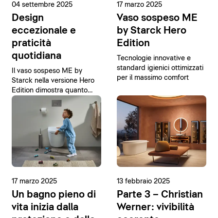
04 settembre 2025
17 marzo 2025
Design
Vaso sospeso ME
eccezionale e
by Starck Hero
praticità
Edition
quotidiana
Tecnologie innovative e
standard igienici ottimizzati
Il vaso sospeso ME by
per il massimo comfort
Starck nella versione Hero
Edition dimostra quanto
possa essere semplice
raggiungere la perfezione.
17 marzo 2025
13 febbraio 2025
Un bagno pieno di
Parte 3 – Christian
vita inizia dalla
Werner: vivibilità