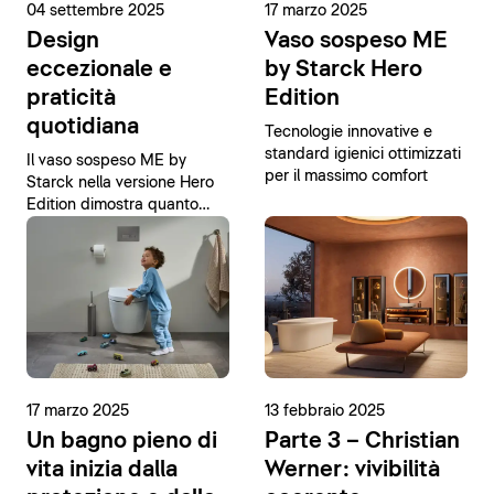
04 settembre 2025
17 marzo 2025
Design
Vaso sospeso ME
eccezionale e
by Starck Hero
praticità
Edition
quotidiana
Tecnologie innovative e
standard igienici ottimizzati
Il vaso sospeso ME by
per il massimo comfort
Starck nella versione Hero
Edition dimostra quanto
possa essere semplice
raggiungere la perfezione.
17 marzo 2025
13 febbraio 2025
Un bagno pieno di
Parte 3 – Christian
vita inizia dalla
Werner: vivibilità