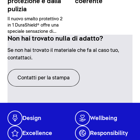
protezione e dalla
coerente
pulizia
Il nuovo smalto protettivo 2
in 1 DuraShield® offre una
speciale sensazione di
sicurezza e comfort grazie
Non hai trovato nulla di adatto?
alle sue proprietà
Se non hai trovato il materiale che fa al caso tuo,
antibatteriche e alla facilità
di pulizia.
contattaci.
Contatti per la stampa
Design
Wellbeing
Excellence
Responsibility