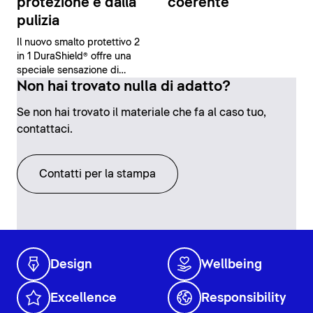
protezione e dalla
coerente
pulizia
Il nuovo smalto protettivo 2
in 1 DuraShield® offre una
speciale sensazione di
sicurezza e comfort grazie
Non hai trovato nulla di adatto?
alle sue proprietà
Se non hai trovato il materiale che fa al caso tuo,
antibatteriche e alla facilità
di pulizia.
contattaci.
Contatti per la stampa
Design
Wellbeing
Excellence
Responsibility