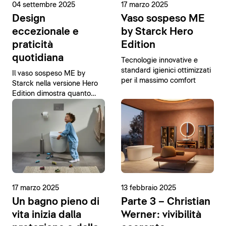
04 settembre 2025
17 marzo 2025
Design
Vaso sospeso ME
eccezionale e
by Starck Hero
praticità
Edition
quotidiana
Tecnologie innovative e
standard igienici ottimizzati
Il vaso sospeso ME by
per il massimo comfort
Starck nella versione Hero
Edition dimostra quanto
possa essere semplice
raggiungere la perfezione.
17 marzo 2025
13 febbraio 2025
Un bagno pieno di
Parte 3 – Christian
vita inizia dalla
Werner: vivibilità