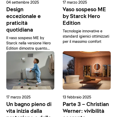
04 settembre 2025
17 marzo 2025
Design
Vaso sospeso ME
eccezionale e
by Starck Hero
praticità
Edition
quotidiana
Tecnologie innovative e
standard igienici ottimizzati
Il vaso sospeso ME by
per il massimo comfort
Starck nella versione Hero
Edition dimostra quanto
possa essere semplice
raggiungere la perfezione.
17 marzo 2025
13 febbraio 2025
Un bagno pieno di
Parte 3 – Christian
vita inizia dalla
Werner: vivibilità