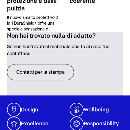
protezione e dalla
coerente
pulizia
Il nuovo smalto protettivo 2
in 1 DuraShield® offre una
speciale sensazione di
sicurezza e comfort grazie
Non hai trovato nulla di adatto?
alle sue proprietà
Se non hai trovato il materiale che fa al caso tuo,
antibatteriche e alla facilità
di pulizia.
contattaci.
Contatti per la stampa
Design
Wellbeing
Excellence
Responsibility