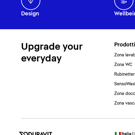
Design
Wellbei
Upgrade your
Prodott
Zona lava
everyday
Zona WC
Rubinetter
SensoWas
Zona docc
Zona vasc
Italia |