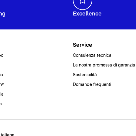
ng
Excellence
i
Service
bo
Consulenza tecnica
La nostra promessa di garanzia
ia
Sostenibilità
h®
Domande frequenti
ia
a
 Italiano