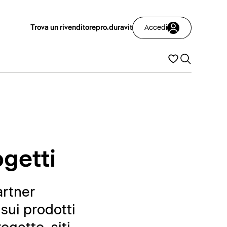
Trova un rivenditore
pro.duravit
Accedi
ogetti
artner
sui prodotti