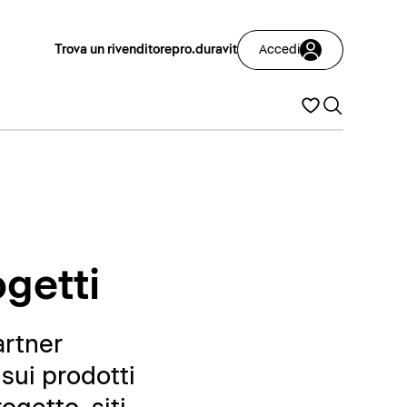
Trova un rivenditore
pro.duravit
Accedi
ogetti
artner
sui prodotti