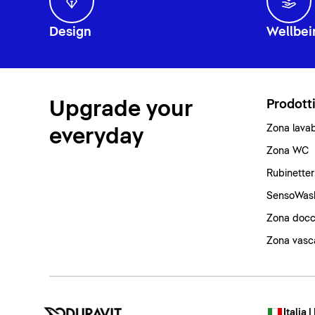
Design
Wellbei
Upgrade your
Prodott
Zona lava
everyday
Zona WC
Rubinetter
SensoWas
Zona docc
Zona vasc
Italia |