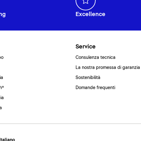
ng
Excellence
i
Service
bo
Consulenza tecnica
La nostra promessa di garanzia
ia
Sostenibilità
h®
Domande frequenti
ia
a
 Italiano