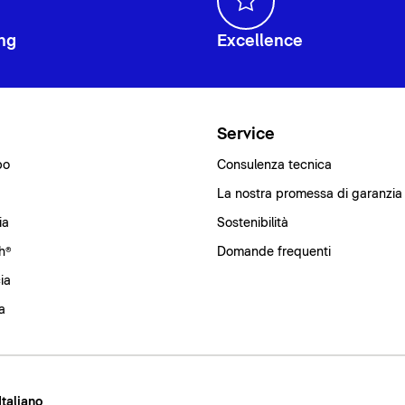
ng
Excellence
i
Service
bo
Consulenza tecnica
La nostra promessa di garanzia
ia
Sostenibilità
h®
Domande frequenti
ia
a
 Italiano