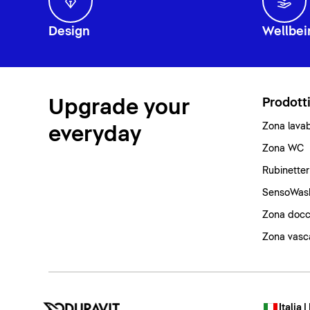
Design
Wellbei
Upgrade your
Prodott
Zona lava
everyday
Zona WC
Rubinetter
SensoWas
Zona docc
Zona vasc
Italia |