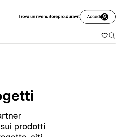
Trova un rivenditore
pro.duravit
Accedi
ogetti
artner
sui prodotti