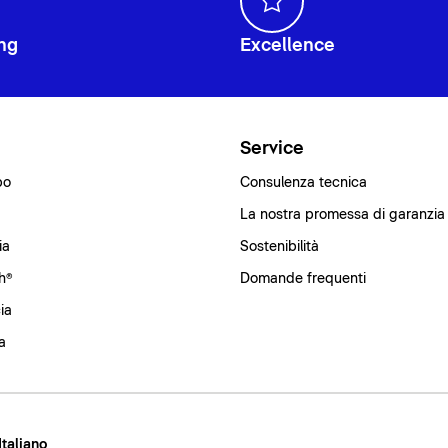
ng
Excellence
i
Service
bo
Consulenza tecnica
La nostra promessa di garanzia
ia
Sostenibilità
h®
Domande frequenti
ia
a
 Italiano