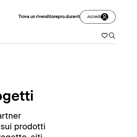
Trova un rivenditore
pro.duravit
Accedi
ogetti
artner
sui prodotti