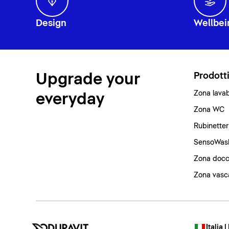
Design
Wellbei
Upgrade your
Prodott
Zona lava
everyday
Zona WC
Rubinetter
SensoWas
Zona docc
Zona vasc
Italia |