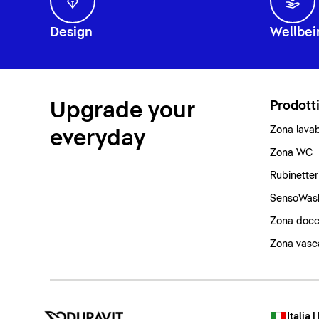
Design
Wellbei
Upgrade your
Prodott
Zona lava
everyday
Zona WC
Rubinetter
SensoWas
Zona docc
Zona vasc
Italia |