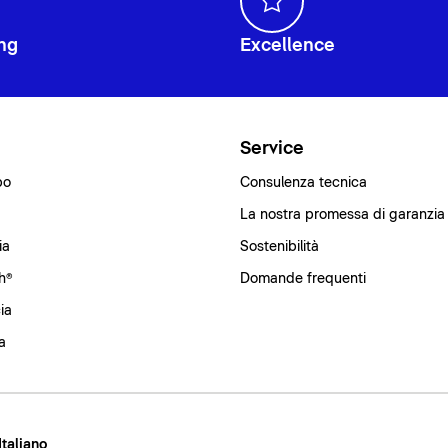
ng
Excellence
i
Service
bo
Consulenza tecnica
La nostra promessa di garanzia
ia
Sostenibilità
h®
Domande frequenti
ia
a
 Italiano