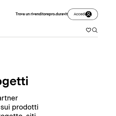
Trova un rivenditore
pro.duravit
Accedi
ogetti
artner
sui prodotti