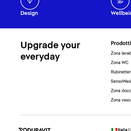
Design
Wellbei
Upgrade your
Prodott
Zona lava
everyday
Zona WC
Rubinetter
SensoWas
Zona docc
Zona vasc
Italia |