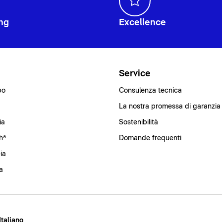
ng
Excellence
i
Service
bo
Consulenza tecnica
La nostra promessa di garanzia
ia
Sostenibilità
h®
Domande frequenti
ia
a
 Italiano