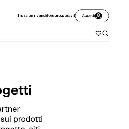
Trova un rivenditore
pro.duravit
Accedi
ogetti
artner
sui prodotti