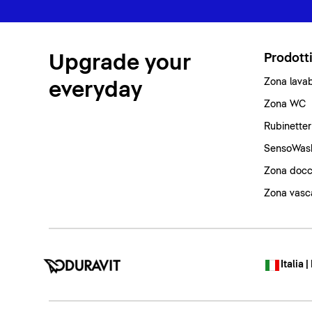
Upgrade your
Prodott
Zona lava
everyday
Zona WC
Rubinetter
SensoWas
Zona docc
Zona vasc
Italia |