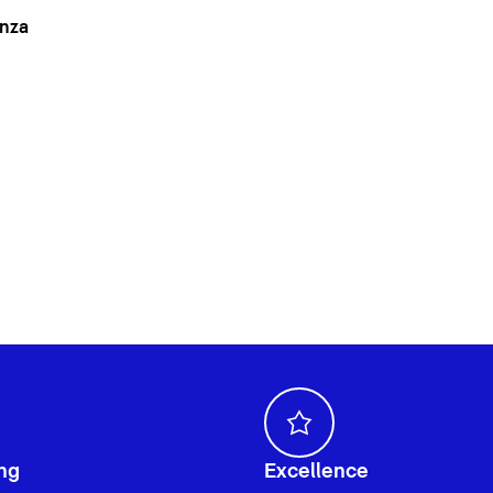
anza
ng
Excellence