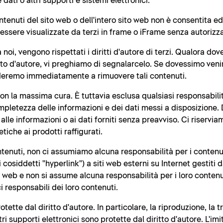
dati o altri supporti e sistemi elettronici.
ntenuti del sito web o dell'intero sito web non è consentita e
ssere visualizzate da terzi in frame o iFrame senza autorizza
a noi, vengono rispettati i diritti d'autore di terzi. Qualora d
tto d'autore, vi preghiamo di segnalarcelo. Se dovessimo ven
vederemo immediatamente a rimuovere tali contenuti.
 con la massima cura. È tuttavia esclusa qualsiasi responsabili
ompletezza delle informazioni e dei dati messi a disposizione. Du
lle informazioni o ai dati forniti senza preavviso. Ci riserviam
tiche ai prodotti raffigurati.
tenuti, non ci assumiamo alcuna responsabilità per i contenuti
osiddetti "hyperlink") a siti web esterni su Internet gestiti da
 web e non si assume alcuna responsabilità per i loro contenut
ici responsabili dei loro contenuti.
ette dal diritto d'autore. In particolare, la riproduzione, la t
i supporti elettronici sono protette dal diritto d'autore. L'imit