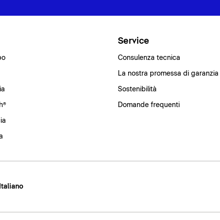
i
Service
bo
Consulenza tecnica
La nostra promessa di garanzia
ia
Sostenibilità
h®
Domande frequenti
ia
a
 Italiano