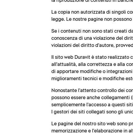
la riproduzione di contenuti in banche 
La copia non autorizzata di singoli co
legge. Le nostre pagine non possono e
Se i contenuti non sono stati creati d
conoscenza di una violazione del diri
violazioni del diritto d'autore, prov
Il sito web Duravit è stato realizzato
all'attualità, alla correttezza e alla c
di apportare modifiche o integrazioni a
miglioramenti tecnici e modifiche este
Nonostante l'attento controllo dei con
possono essere anche collegamenti (i c
semplicemente l'accesso a questi siti
I gestori dei siti collegati sono gli un
Le pagine del nostro sito web sono prot
memorizzazione e l'elaborazione in altr