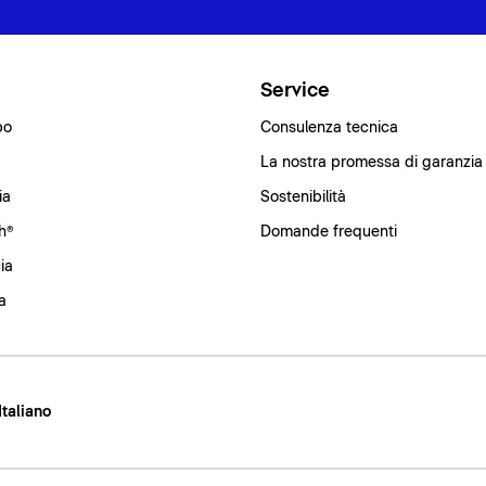
i
Service
bo
Consulenza tecnica
La nostra promessa di garanzia
ia
Sostenibilità
h®
Domande frequenti
ia
a
 Italiano