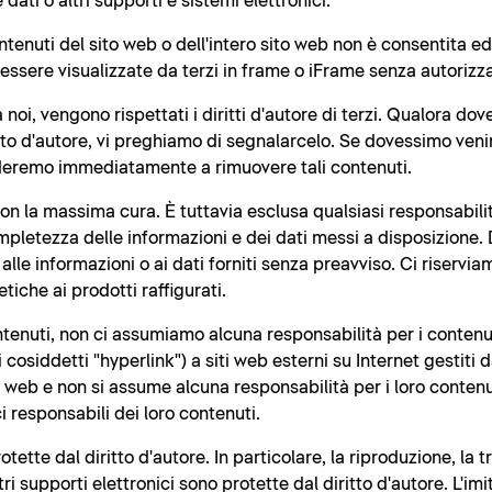
dati o altri supporti e sistemi elettronici.
ntenuti del sito web o dell'intero sito web non è consentita e
ssere visualizzate da terzi in frame o iFrame senza autorizza
a noi, vengono rispettati i diritti d'autore di terzi. Qualora d
tto d'autore, vi preghiamo di segnalarcelo. Se dovessimo ven
vederemo immediatamente a rimuovere tali contenuti.
 con la massima cura. È tuttavia esclusa qualsiasi responsabili
ompletezza delle informazioni e dei dati messi a disposizione. Du
lle informazioni o ai dati forniti senza preavviso. Ci riserviam
tiche ai prodotti raffigurati.
tenuti, non ci assumiamo alcuna responsabilità per i contenuti
osiddetti "hyperlink") a siti web esterni su Internet gestiti da
 web e non si assume alcuna responsabilità per i loro contenut
ici responsabili dei loro contenuti.
ette dal diritto d'autore. In particolare, la riproduzione, la t
i supporti elettronici sono protette dal diritto d'autore. L'imit