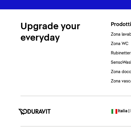
Upgrade your
Prodott
Zona lava
everyday
Zona WC
Rubinetter
SensoWas
Zona docc
Zona vasc
Italia |