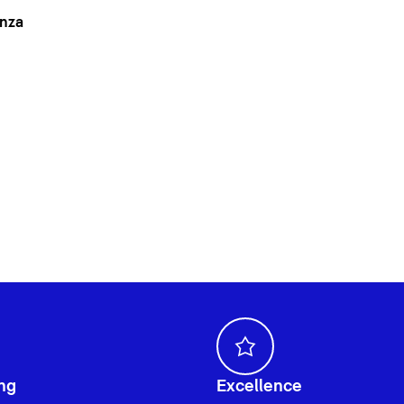
anza
ng
Excellence