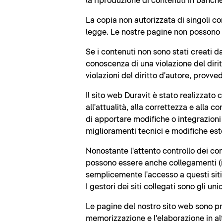
la riproduzione di contenuti in banche 
La copia non autorizzata di singoli co
legge. Le nostre pagine non possono e
Se i contenuti non sono stati creati d
conoscenza di una violazione del diri
violazioni del diritto d'autore, prov
Il sito web Duravit è stato realizzato
all'attualità, alla correttezza e alla c
di apportare modifiche o integrazioni a
miglioramenti tecnici e modifiche este
Nonostante l'attento controllo dei con
possono essere anche collegamenti (i c
semplicemente l'accesso a questi siti
I gestori dei siti collegati sono gli un
Le pagine del nostro sito web sono prot
memorizzazione e l'elaborazione in altr