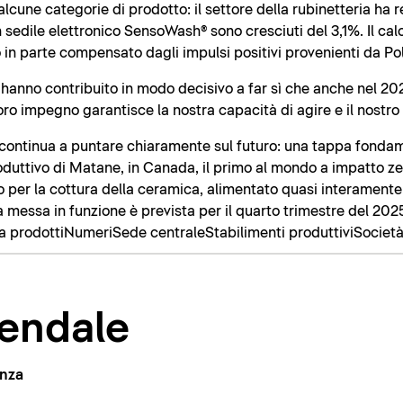
n alcune categorie di prodotto: il settore della rubinetteria ha
 sedile elettronico SensoWash® sono cresciuti del 3,1%. Il cal
in parte compensato dagli impulsi positivi provenienti da Pol
do hanno contribuito in modo decisivo a far sì che anche nel 
 loro impegno garantisce la nostra capacità di agire e il nostro 
it continua a puntare chiaramente sul futuro: una tappa fonda
oduttivo di Matane, in Canada, il primo al mondo a impatto zer
ico per la cottura della ceramica, alimentato quasi interament
a messa in funzione è prevista per il quarto trimestre del 202
 prodotti
Numeri
Sede centrale
Stabilimenti produttivi
Societ
iendale
anza