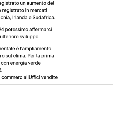
 registrato un aumento del
o registrato in mercati
onia, Irlanda e Sudafrica.
2024 potessimo affermarci
ulteriore sviluppo.
mentale è l'ampliamento
o sul clima. Per la prima
e con energia verde
5.
à commerciali
Uffici vendite