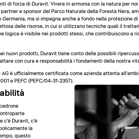
onti di forza di Duravit. Vivere in armonia con la natura per noi
 partner e sponsor del Parco Naturale della Foresta Nera, amp
n Germania, ma si impegna anche a fondo nella protezione di r
ttosa delle risorse, in cui si utilizzano tecniche quali il tratt
 logica è visibile nei prodotti stessi, che contribuiscono a ri
i nuovi prodotti, Duravit tiene conto delle possibili ripercussi
trattare con cura e responsabilità i fondamenti della nostra vit
it AG è ufficialmente certificata come azienda attenta all'amb
0001 e PEFC (PEFC/04-31-2357).
abilità
o cedrone
 controparte
e c'è Duravit, c'è
mbolicamente la
tempo, questo