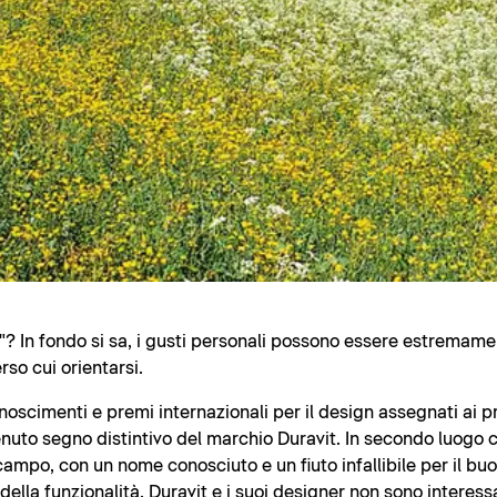
? In fondo si sa, i gusti personali possono essere estremamen
rso cui orientarsi.
noscimenti e premi internazionali per il design assegnati ai p
nuto segno distintivo del marchio Duravit. In secondo luogo ci
campo, con un nome conosciuto e un fiuto infallibile per il b
lla funzionalità. Duravit e i suoi designer non sono interessa