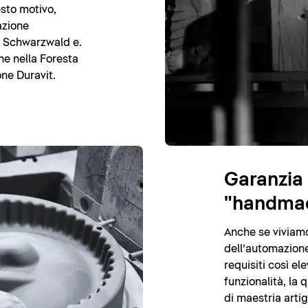
esto motivo,
azione
m Schwarzwald e.
ne nella Foresta
ne Duravit.
Garanzia 
"handma
Anche se viviamo 
dell’automazione
requisiti così ele
funzionalità, la
di maestria arti