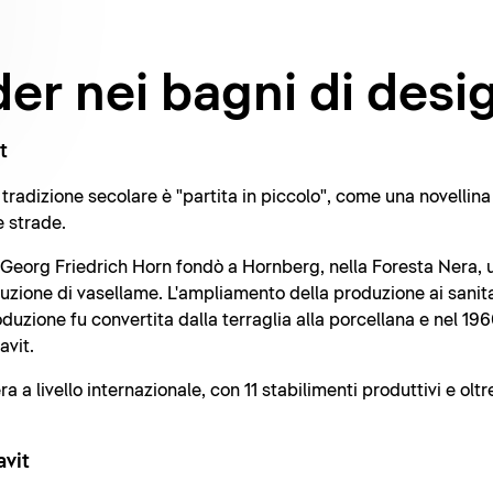
er nei bagni di desi
t
radizione secolare è "partita in piccolo", come una novellina 
e strade.
o Georg Friedrich Horn fondò a Hornberg, nella Foresta Nera, u
duzione di vasellame. L'ampliamento della produzione ai sanita
roduzione fu convertita dalla terraglia alla porcellana e nel 
avit.
a livello internazionale, con 11 stabilimenti produttivi e olt
avit