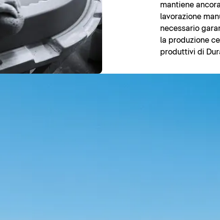
mantiene ancora 
lavorazione manua
necessario garan
la produzione cer
produttivi di Dur