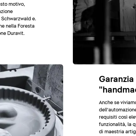
esto motivo,
azione
m Schwarzwald e.
ne nella Foresta
ne Duravit.
Garanzia 
"handma
Anche se viviamo 
dell’automazione
requisiti così ele
funzionalità, la
di maestria arti