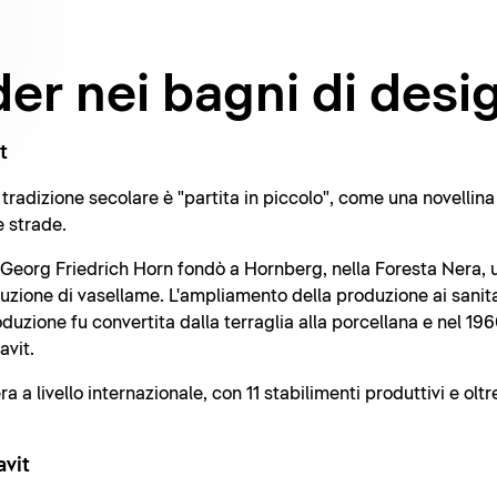
er nei bagni di desi
t
radizione secolare è "partita in piccolo", come una novellina 
e strade.
o Georg Friedrich Horn fondò a Hornberg, nella Foresta Nera, u
duzione di vasellame. L'ampliamento della produzione ai sanita
roduzione fu convertita dalla terraglia alla porcellana e nel 
avit.
a livello internazionale, con 11 stabilimenti produttivi e olt
avit