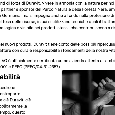
onti di forza di Duravit. Vivere in armonia con la natura per noi
 partner e sponsor del Parco Naturale della Foresta Nera, amp
n Germania, ma si impegna anche a fondo nella protezione di r
ttosa delle risorse, in cui si utilizzano tecniche quali il tratt
 logica è visibile nei prodotti stessi, che contribuiscono a ri
i nuovi prodotti, Duravit tiene conto delle possibili ripercussi
trattare con cura e responsabilità i fondamenti della nostra vit
it AG è ufficialmente certificata come azienda attenta all'amb
0001 e PEFC (PEFC/04-31-2357).
abilità
o cedrone
 controparte
e c'è Duravit, c'è
mbolicamente la
tempo, questo