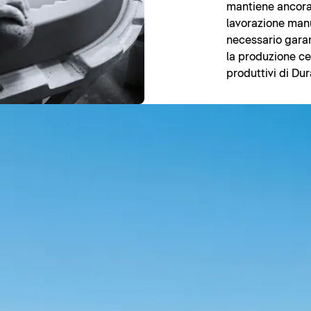
mantiene ancora 
lavorazione manua
necessario garan
la produzione cer
produttivi di Dur