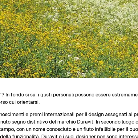
? In fondo si sa, i gusti personali possono essere estremamen
rso cui orientarsi.
noscimenti e premi internazionali per il design assegnati ai p
nuto segno distintivo del marchio Duravit. In secondo luogo ci
campo, con un nome conosciuto e un fiuto infallibile per il b
lla funzionalità. Duravit e i suoi designer non sono interessa